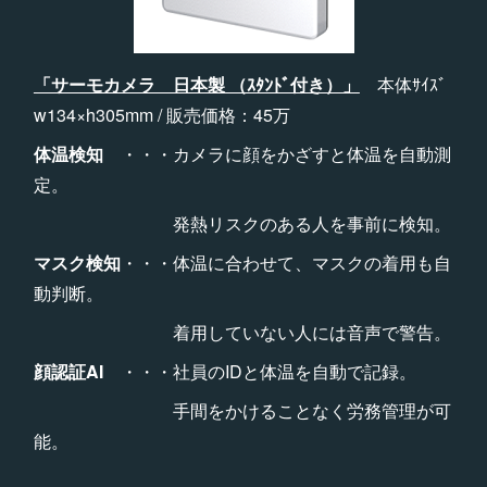
「サーモカメラ 日本製 （ｽﾀﾝﾄﾞ付き）」
本体ｻｲｽﾞ
w134×h305mm / 販売価格：45万
体温検知
・・・カメラに顔をかざすと体温を自動測
定。
発熱リスクのある人を事前に検知。
マスク検知
・・・体温に合わせて、マスクの着用も自
動判断。
着用していない人には音声で警告。
顔認証AI
・・・社員のIDと体温を自動で記録。
手間をかけることなく労務管理が可
能。