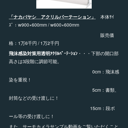
「ナカバヤシ アクリルパーテーション」
本体ｻｲ
ｽﾞ：w900×600mm / w600×600mm
販売価
格：1万6千円 / 1万2千円
飛沫感染対策用透明ｱｸﾘﾙﾊﾟｰﾃｰｼｮﾝ
・・・下部の開口部
高さは3段階に調節可能。
0cm：飛沫感
染を重視！
5cm：書類、
封筒などの受け渡しに！
15cm：段ボ
ール等の受け渡しに！
また、サーモカメラサンプル動画をご覧いただくこと