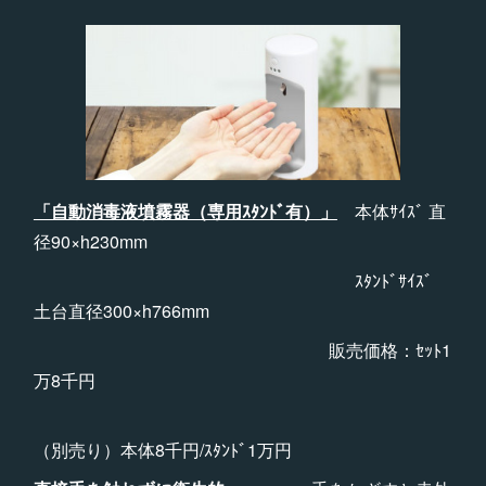
「自動消毒液墳霧器（専用ｽﾀﾝﾄﾞ有）」
本体ｻｲｽﾞ 直
径90×h230mm
ｽﾀﾝﾄﾞｻｲｽﾞ
土台直径300×h766mm
販売価格：ｾｯﾄ1
万8千円
（別売り）本体8千円/ｽﾀﾝﾄﾞ1万円